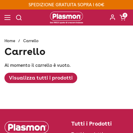
Passa ai contenuti
SPEDIZIONE GRATUITA SOPRA I 60€
Apri carre
0
Apri menu
Home
/
Carrello
Carrello
Al momento il carrello è vuoto.
Visualizza tutti i prodotti
Tutti i Prodotti