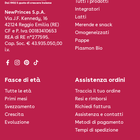
Tutti i prodotti
Integratori
NewPrinces S.p.A.
Latti
Via J.F. Kennedy, 16
Merende e snack
42124 Reggio Emilia (RE)
CF e P. Iva 00183410653
Omogeneizzati
REA di RE n°277595.
Pappe
Cap. Soc. € 43.935.050,00
Plasmon Bio
i.v.
Facebook
Instagram
Pinterest
TikTok
Fasce di età
Assistenza ordini
Tutte le età
Traccia il tuo ordine
Primi mesi
Resi e rimborsi
Svezzamento
Richiedi fattura
Crescita
Assistenza e contatti
Evoluzione
Metodi di pagamento
Tempi di spedizione