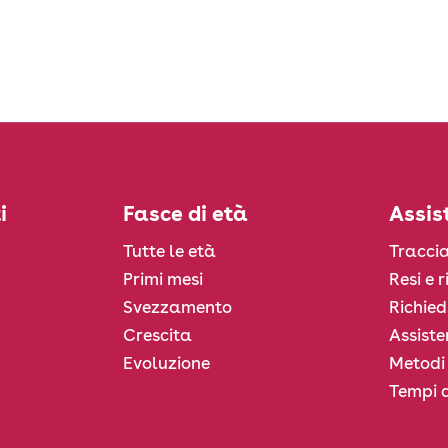
i
Fasce di età
Assis
Tutte le età
Traccia
Primi mesi
Resi e 
Svezzamento
Richied
Crescita
Assiste
Evoluzione
Metodi
Tempi d