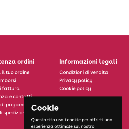
tenza ordini
Informazioni legali
 il tuo ordine
Condizioni di vendita
rimborsi
Privacy policy
i fattura
Cookie policy
nza e contatti
 di pagamento
Cookie
i spedizione
Questo sito usa i cookie per offrirti una
esperienza ottimale sul nostro