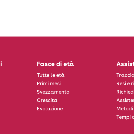
i
Fasce di età
Assis
Tutte le età
Traccia
Primi mesi
Resi e 
Svezzamento
Richied
Crescita
Assiste
Evoluzione
Metodi
Tempi d