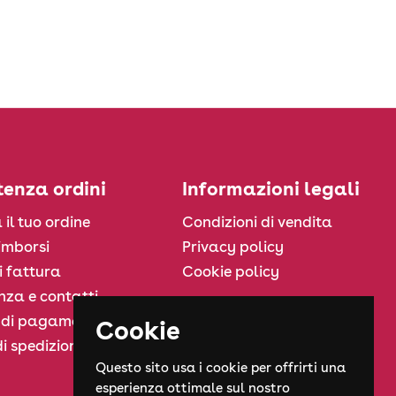
tenza ordini
Informazioni legali
 il tuo ordine
Condizioni di vendita
rimborsi
Privacy policy
i fattura
Cookie policy
nza e contatti
 di pagamento
Cookie
i spedizione
Questo sito usa i cookie per offrirti una
esperienza ottimale sul nostro