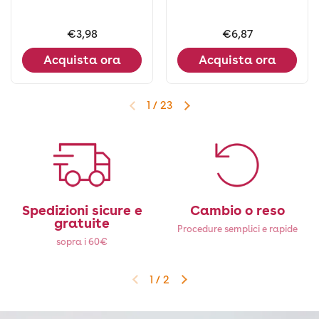
Prezzo:
€3,98
Prezzo:
€6,87
Acquista ora
Acquista ora
1
/
23
Diapositiva precedente
Diapositiva successiva
Spedizioni sicure e
Cambio o reso
gratuite
Procedure semplici e rapide
sopra i 60€
1
/
2
Diapositiva precedente
Diapositiva successiva