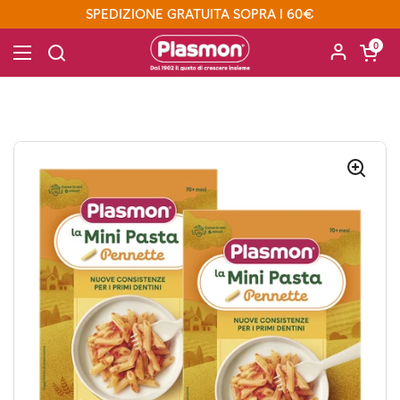
Passa ai contenuti
SPEDIZIONE GRATUITA SOPRA I 60€
Apri carre
0
Apri menu