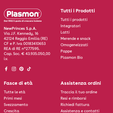
Tutti i Prodotti
Tutti i prodotti
Integratori
NewPrinces S.p.A.
Latti
Via J.F. Kennedy, 16
Merende e snack
42124 Reggio Emilia (RE)
CF e P. Iva 00183410653
Omogeneizzati
REA di RE n°277595.
Pappe
Cap. Soc. € 43.935.050,00
Plasmon Bio
i.v.
Facebook
Instagram
Pinterest
TikTok
Fasce di età
Assistenza ordini
Tutte le età
Traccia il tuo ordine
Primi mesi
Resi e rimborsi
Svezzamento
Richiedi fattura
Crescita
Assistenza e contatti