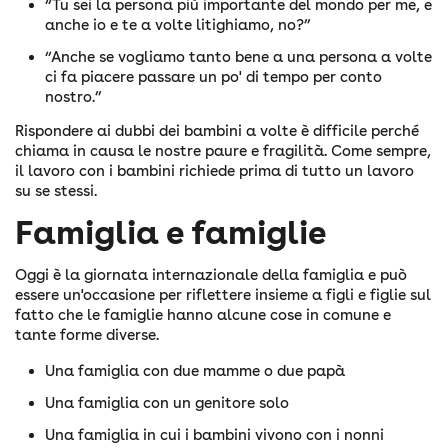
“Tu sei la persona più importante del mondo per me, e
anche io e te a volte litighiamo, no?”
“Anche se vogliamo tanto bene a una persona a volte
ci fa piacere passare un po' di tempo per conto
nostro.”
Rispondere ai dubbi dei bambini a volte è difficile perché
chiama in causa le nostre paure e fragilità. Come sempre,
il lavoro con i bambini richiede prima di tutto un lavoro
su se stessi.
Famiglia e famiglie
Oggi è la giornata internazionale della famiglia e può
essere un'occasione per riflettere insieme a figli e figlie sul
fatto che le famiglie hanno alcune cose in comune e
tante forme diverse.
Una famiglia con due mamme o due papà
Una famiglia con un genitore solo
Una famiglia in cui i bambini vivono con i nonni