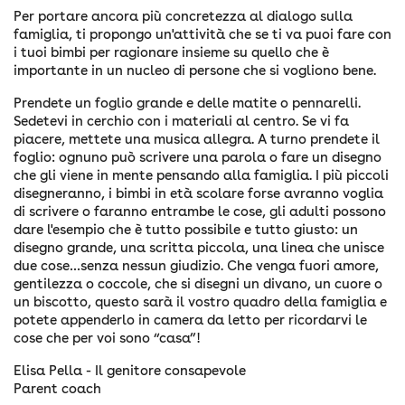
Per portare ancora più concretezza al dialogo sulla
famiglia, ti propongo un'attività che se ti va puoi fare con
i tuoi bimbi per ragionare insieme su quello che è
importante in un nucleo di persone che si vogliono bene.
Prendete un foglio grande e delle matite o pennarelli.
Sedetevi in cerchio con i materiali al centro. Se vi fa
piacere, mettete una musica allegra. A turno prendete il
foglio: ognuno può scrivere una parola o fare un disegno
che gli viene in mente pensando alla famiglia. I più piccoli
disegneranno, i bimbi in età scolare forse avranno voglia
di scrivere o faranno entrambe le cose, gli adulti possono
dare l'esempio che è tutto possibile e tutto giusto: un
disegno grande, una scritta piccola, una linea che unisce
due cose…senza nessun giudizio. Che venga fuori amore,
gentilezza o coccole, che si disegni un divano, un cuore o
un biscotto, questo sarà il vostro quadro della famiglia e
potete appenderlo in camera da letto per ricordarvi le
cose che per voi sono “casa”!
Elisa Pella - Il genitore consapevole
Parent coach