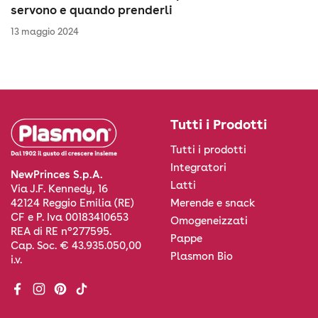
servono e quando prenderli
13 maggio 2024
Tutti i Prodotti
Tutti i prodotti
Integratori
NewPrinces S.p.A.
Latti
Via J.F. Kennedy, 16
Merende e snack
42124 Reggio Emilia (RE)
CF e P. Iva 00183410653
Omogeneizzati
REA di RE n°277595.
Pappe
Cap. Soc. € 43.935.050,00
Plasmon Bio
i.v.
Facebook
Instagram
Pinterest
TikTok