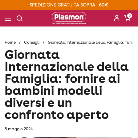
Passa ai contenuti
SPEDIZIONE GRATUITA SOPRA I 60€
Apri carre
0
Apri menu
Home
/
Consigli
/
Giornata Internazionale della Famiglia: fornire
Giornata
Internazionale della
Famiglia: fornire ai
bambini modelli
diversi e un
confronto aperto
8 maggio 2024