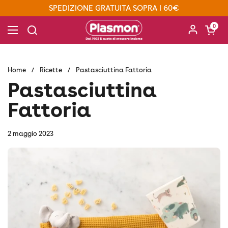
Passa ai contenuti
SPEDIZIONE GRATUITA SOPRA I 60€
Apri carre
0
Apri menu
Home
/
Ricette
/
Pastasciuttina Fattoria
Pastasciuttina
Fattoria
2 maggio 2023