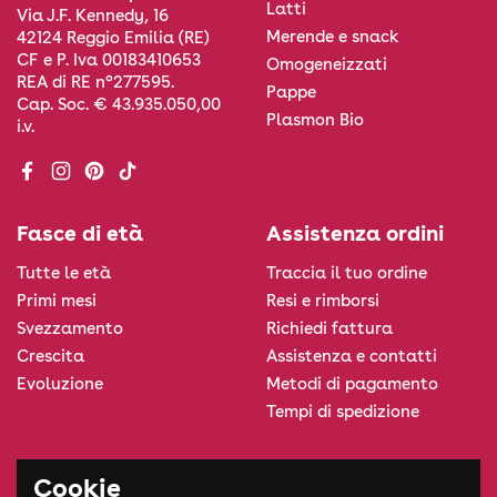
Latti
Via J.F. Kennedy, 16
Merende e snack
42124 Reggio Emilia (RE)
CF e P. Iva 00183410653
Omogeneizzati
REA di RE n°277595.
Pappe
Cap. Soc. € 43.935.050,00
Plasmon Bio
i.v.
Facebook
Instagram
Pinterest
TikTok
Fasce di età
Assistenza ordini
Tutte le età
Traccia il tuo ordine
Primi mesi
Resi e rimborsi
Svezzamento
Richiedi fattura
Crescita
Assistenza e contatti
Evoluzione
Metodi di pagamento
Tempi di spedizione
Informazioni legali
Cookie