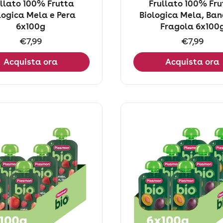
ullato 100% Frutta
Frullato 100% Fru
logica Mela e Pera
Biologica Mela, Ba
6x100g
Fragola 6x100
Prezzo:
€7,99
Prezzo:
€7,99
Acquista ora
Acquista ora