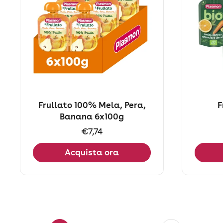
Frullato 100% Mela, Pera,
F
Banana 6x100g
Prezzo:
€7,74
Acquista ora
Successivo