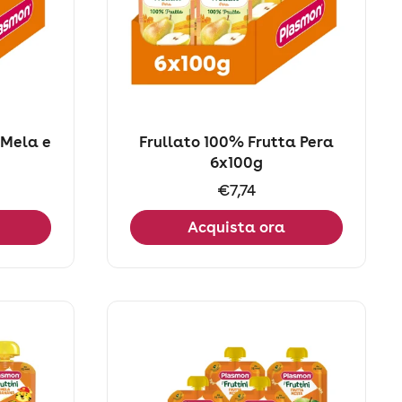
 Mela e
Frullato 100% Frutta Pera
6x100g
Prezzo:
€7,74
Acquista ora