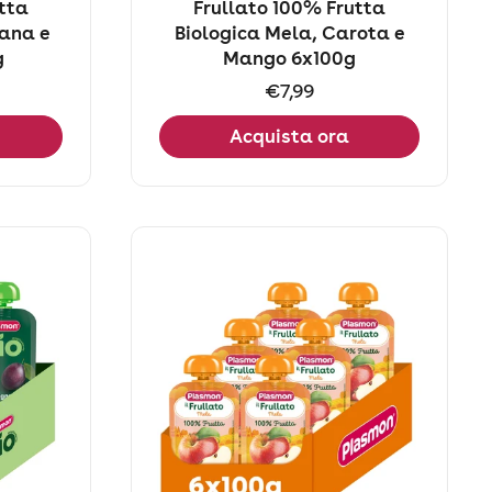
tta
Frullato 100% Frutta
nana e
Biologica Mela, Carota e
g
Mango 6x100g
Prezzo:
€7,99
Acquista ora