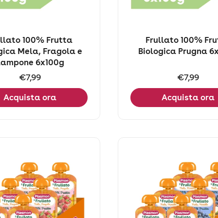
ullato 100% Frutta
Frullato 100% Fru
gica Mela, Fragola e
Biologica Prugna 6
Lampone 6x100g
Prezzo:
€7,99
Prezzo:
€7,99
Acquista ora
Acquista ora