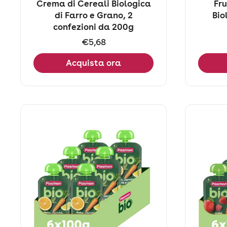
Crema di Cereali Biologica
Fr
di Farro e Grano, 2
Bio
confezioni da 200g
Prezzo:
€5,68
Acquista ora