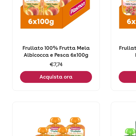
Frullato 100% Frutta Mela
Frulla
Albicocca e Pesca 6x100g
Prezzo:
€7,74
Acquista ora