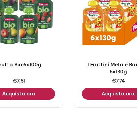
rutta Bio 6x100g
I Fruttini Mela e B
6x130g
Prezzo:
€7,61
Prezzo:
€7,74
Acquista ora
Acquista ora