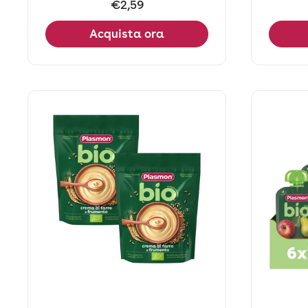
Prezzo:
€2,59
Acquista ora