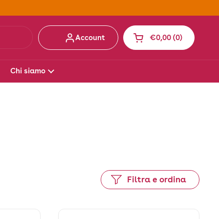
Account
€0,00
0
Apri carrello
Carrello Totale:
prodotti nel carrell
Chi siamo
Filtra e ordina