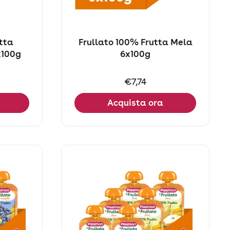
tta
Frullato 100% Frutta Mela
x100g
6x100g
Prezzo:
€7,74
Acquista ora