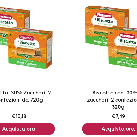
tto -30% Zuccheri, 2
Biscotto con -30%
onfezioni da 720g
zuccheri, 2 confezio
320g
Prezzo:
€15,18
Prezzo:
€7,49
Acquista ora
Acquista ora