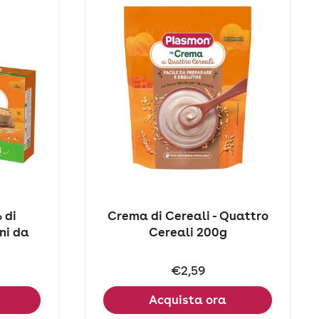
 di
Crema di Cereali - Quattro
ni da
Cereali 200g
Prezzo:
€2,59
Acquista ora