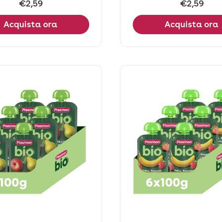
Prezzo:
€2,59
Prezzo:
€2,59
Acquista ora
Acquista ora