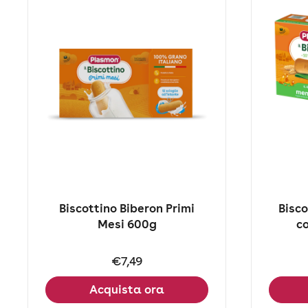
Biscottino Biberon Primi
Bisco
Mesi 600g
c
Prezzo:
€7,49
Acquista ora