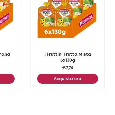
anana
I Fruttini Frutta Mista
6x130g
Prezzo:
€7,74
Acquista ora