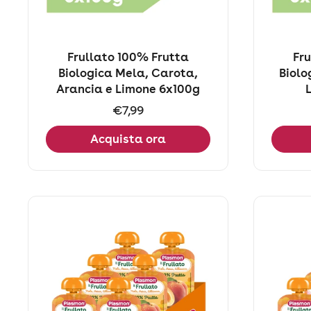
Frullato 100% Frutta
Fr
Biologica Mela, Carota,
Biolo
Arancia e Limone 6x100g
Prezzo:
€7,99
Acquista ora