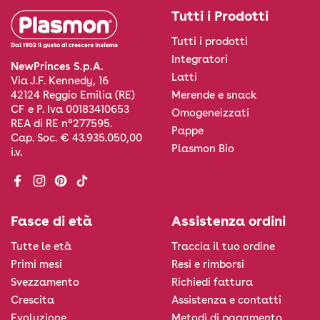
Tutti i Prodotti
Tutti i prodotti
Integratori
NewPrinces S.p.A.
Latti
Via J.F. Kennedy, 16
Merende e snack
42124 Reggio Emilia (RE)
CF e P. Iva 00183410653
Omogeneizzati
REA di RE n°277595.
Pappe
Cap. Soc. € 43.935.050,00
Plasmon Bio
i.v.
Facebook
Instagram
Pinterest
TikTok
Fasce di età
Assistenza ordini
Tutte le età
Traccia il tuo ordine
Primi mesi
Resi e rimborsi
Svezzamento
Richiedi fattura
Crescita
Assistenza e contatti
Evoluzione
Metodi di pagamento