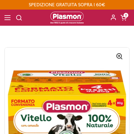
Passa ai contenuti
SPEDIZIONE GRATUITA SOPRA I 60€
Apri carre
0
Apri menu