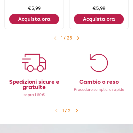
Prezzo:
€5,99
Prezzo:
€5,99
Acquista ora
Acquista ora
1
/
25
Diapositiva precedente
Diapositiva successiva
Spedizioni sicure e
Cambio o reso
gratuite
Procedure semplici e rapide
sopra i 60€
1
/
2
Diapositiva precedente
Diapositiva successiva