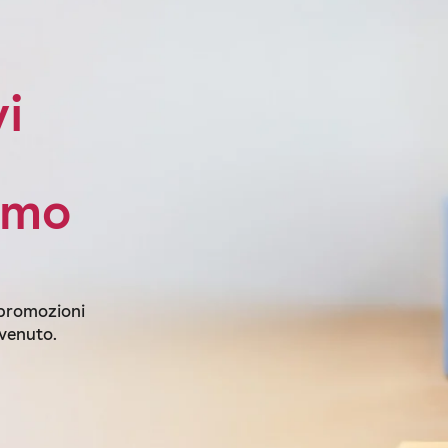
vi
imo
 promozioni
nvenuto.