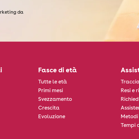
arketing da
i
Fasce di età
Assis
Tutte le età
Traccia
Primi mesi
Resi e 
Svezzamento
Richied
Crescita
Assiste
Evoluzione
Metodi
Tempi d