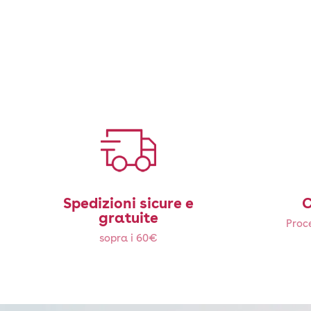
Spedizioni sicure e
C
gratuite
Proce
sopra i 60€