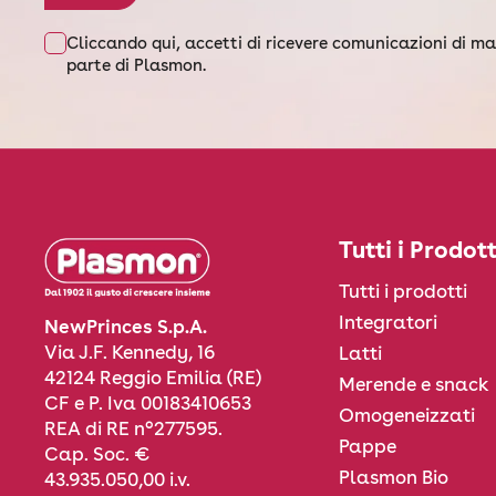
Cliccando qui, accetti di ricevere comunicazioni di m
parte di Plasmon.
Tutti i Prodott
Tutti i prodotti
Integratori
NewPrinces S.p.A.
Via J.F. Kennedy, 16
Latti
42124 Reggio Emilia (RE)
Merende e snack
CF e P. Iva 00183410653
Omogeneizzati
REA di RE n°277595.
Pappe
Cap. Soc. €
Plasmon Bio
43.935.050,00 i.v.