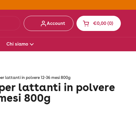
Account
€0,00
0
Apri carrello
Carrello Totale:
prodotti nel carrell
Chi siamo
er lattanti in polvere 12-36 mesi 800g
per lattanti in polvere
 mesi 800g