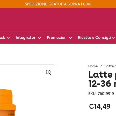
SPEDIZIONE GRATUITA SOPRA I 60€
ack
Integratori
Promozioni
Ricette e Consigli
Home
/
Latte p
Latte 
12-36
SKU: 76019919
Prezzo:
€14,49