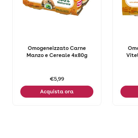
Omogeneizzato Carne
Omo
Manzo e Cereale 4x80g
Vite
Prezzo:
€5,99
Acquista ora