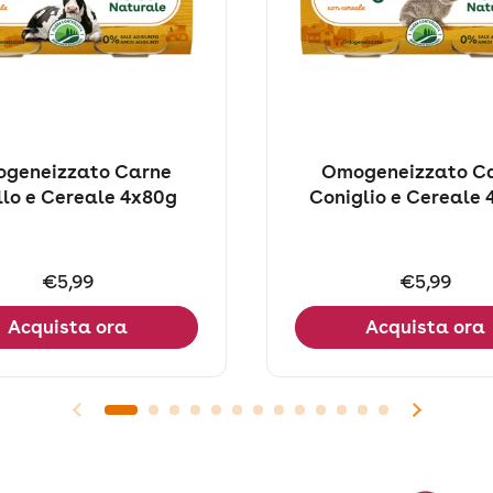
geneizzato Carne
Omogeneizzato C
llo e Cereale 4x80g
Coniglio e Cereale
Prezzo:
€5,99
Prezzo:
€5,99
Acquista ora
Acquista ora
Diapositiva precedente
Diaposit