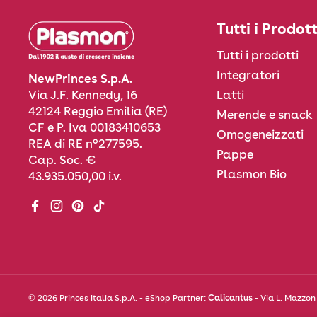
Tutti i Prodott
Tutti i prodotti
Integratori
NewPrinces S.p.A.
Via J.F. Kennedy, 16
Latti
42124 Reggio Emilia (RE)
Merende e snack
CF e P. Iva 00183410653
Omogeneizzati
REA di RE n°277595.
Pappe
Cap. Soc. €
Plasmon Bio
43.935.050,00 i.v.
Facebook
Instagram
Pinterest
TikTok
© 2026 Princes Italia S.p.A. - eShop Partner:
Calicantus
- Via L. Mazzon 