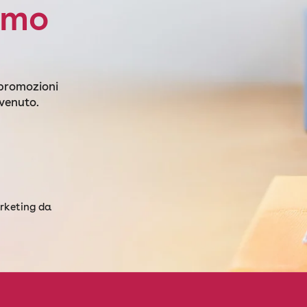
imo
 promozioni
nvenuto.
arketing da