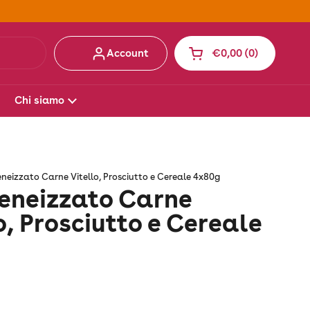
Account
€0,00
0
Apri carrello
Carrello Totale:
prodotti nel carrell
Chi siamo
eizzato Carne Vitello, Prosciutto e Cereale 4x80g
neizzato Carne
o, Prosciutto e Cereale
g