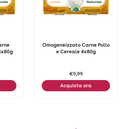
arne
Omogeneizzato Carne Pollo
 4x80g
e Cereale 4x80g
Prezzo:
€5,99
Acquista ora
iva successiva