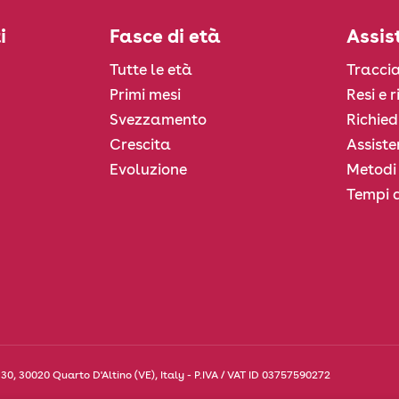
i
Fasce di età
Assis
Tutte le età
Traccia
Primi mesi
Resi e 
Svezzamento
Richied
Crescita
Assiste
Evoluzione
Metodi
Tempi d
30, 30020 Quarto D'Altino (VE), Italy - P.IVA / VAT ID 03757590272