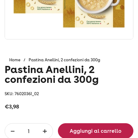
Home
/
Pastina Anellini, 2 confezioni da 300g
Pastina Anellini, 2
confezioni da 300g
SKU: 76020361_02
Prezzo:
€3,98
Quantità
Aggiungi al carrello