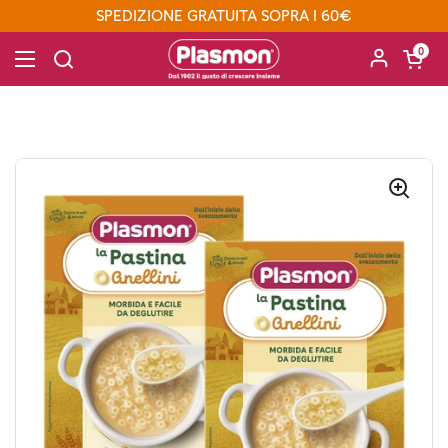
Passa ai contenuti
SPEDIZIONE GRATUITA SOPRA I 60€
Apri carre
0
Apri menu