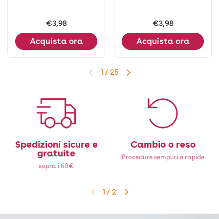
Prezzo:
€3,98
Prezzo:
€3,98
Acquista ora
Acquista ora
1
/
25
Diapositiva precedente
Diapositiva successiva
Spedizioni sicure e
Cambio o reso
gratuite
Procedure semplici e rapide
sopra i 60€
1
/
2
Diapositiva precedente
Diapositiva successiva