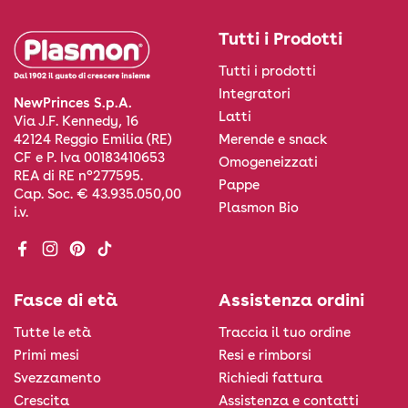
Tutti i Prodotti
Tutti i prodotti
Integratori
NewPrinces S.p.A.
Latti
Via J.F. Kennedy, 16
Merende e snack
42124 Reggio Emilia (RE)
CF e P. Iva 00183410653
Omogeneizzati
REA di RE n°277595.
Pappe
Cap. Soc. € 43.935.050,00
Plasmon Bio
i.v.
Facebook
Instagram
Pinterest
TikTok
Fasce di età
Assistenza ordini
Tutte le età
Traccia il tuo ordine
Primi mesi
Resi e rimborsi
Svezzamento
Richiedi fattura
Crescita
Assistenza e contatti