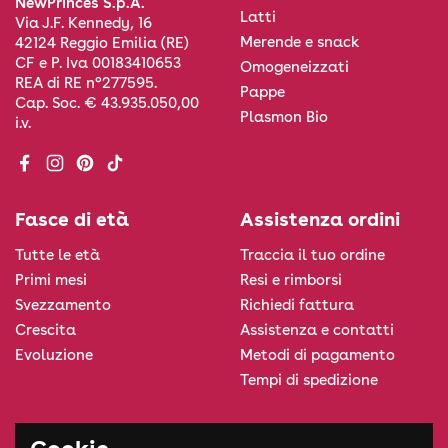
NewPrinces S.p.A.
Latti
Via J.F. Kennedy, 16
Merende e snack
42124 Reggio Emilia (RE)
CF e P. Iva 00183410653
Omogeneizzati
REA di RE n°277595.
Pappe
Cap. Soc. € 43.935.050,00
Plasmon Bio
i.v.
Facebook
Instagram
Pinterest
TikTok
Fasce di età
Assistenza ordini
Tutte le età
Traccia il tuo ordine
Primi mesi
Resi e rimborsi
Svezzamento
Richiedi fattura
Crescita
Assistenza e contatti
Evoluzione
Metodi di pagamento
Tempi di spedizione
Informazioni legali