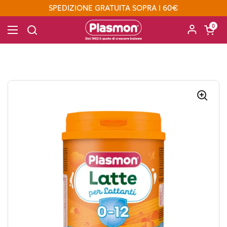
Passa ai contenuti
SPEDIZIONE GRATUITA SOPRA I 60€
Apri carre
0
Apri menu