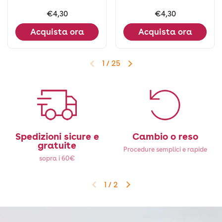
Prezzo:
€4,30
Prezzo:
€4,30
Acquista ora
Acquista ora
1
/
25
Diapositiva precedente
Diapositiva successiva
Spedizioni sicure e
Cambio o reso
gratuite
Procedure semplici e rapide
sopra i 60€
1
/
2
Diapositiva precedente
Diapositiva successiva