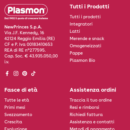
Tutti i Prodotti
Tutti i prodotti
Integratori
NewPrinces S.p.A.
Latti
Via J.F. Kennedy, 16
Merende e snack
42124 Reggio Emilia (RE)
CF e P. Iva 00183410653
Omogeneizzati
REA di RE n°277595.
Pappe
Cap. Soc. € 43.935.050,00
Plasmon Bio
i.v.
Facebook
Instagram
Pinterest
TikTok
Fasce di età
Assistenza ordini
Tutte le età
Traccia il tuo ordine
Primi mesi
Resi e rimborsi
Svezzamento
Richiedi fattura
Crescita
Assistenza e contatti
Evoluzione
Metodi di pagamento