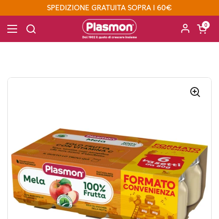
Passa ai contenuti
SPEDIZIONE GRATUITA SOPRA I 60€
Apri carre
0
Apri menu