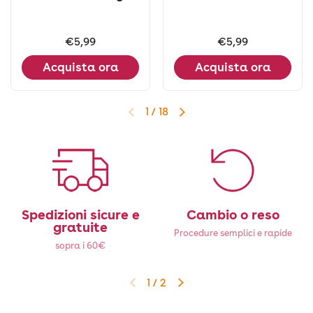
Prezzo:
€5,99
Prezzo:
€5,99
Acquista ora
Acquista ora
1
/
18
Diapositiva precedente
Diapositiva successiva
Spedizioni sicure e
Cambio o reso
gratuite
Procedure semplici e rapide
sopra i 60€
1
/
2
Diapositiva precedente
Diapositiva successiva