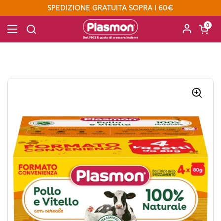
Passa ai contenuti
SPEDIZIONE GRATUITA SOPRA I 60€
Apri carre
0
Apri menu