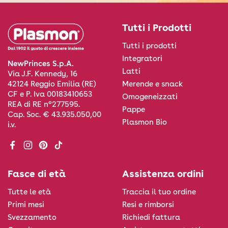
Tutti i Prodotti
Tutti i prodotti
Integratori
NewPrinces S.p.A.
Latti
Via J.F. Kennedy, 16
Merende e snack
42124 Reggio Emilia (RE)
CF e P. Iva 00183410653
Omogeneizzati
REA di RE n°277595.
Pappe
Cap. Soc. € 43.935.050,00
Plasmon Bio
i.v.
Facebook
Instagram
Pinterest
TikTok
Fasce di età
Assistenza ordini
Tutte le età
Traccia il tuo ordine
Primi mesi
Resi e rimborsi
Svezzamento
Richiedi fattura