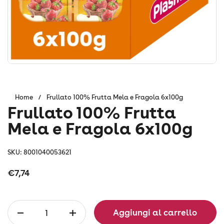
Home
/
Frullato 100% Frutta Mela e Fragola 6x100g
Frullato 100% Frutta
Mela e Fragola 6x100g
SKU: 8001040053621
Prezzo:
€7,74
Quantità
Aggiungi al carrello