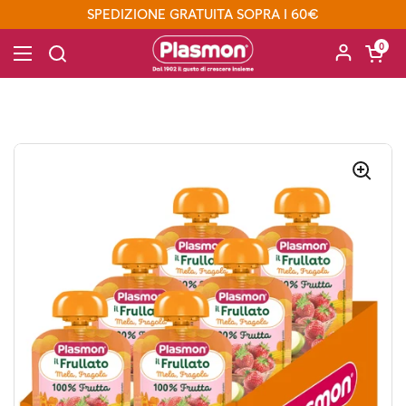
Passa ai contenuti
SPEDIZIONE GRATUITA SOPRA I 60€
Apri carre
0
Apri menu