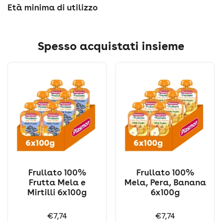
Età minima di utilizzo
Spesso acquistati insieme
Frullato 100%
Frullato 100%
Frutta Mela e
Mela, Pera, Banana
Mirtilli 6x100g
6x100g
Prezzo:
€7,74
Prezzo:
€7,74