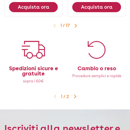
Acquista ora
Acquista ora
1
/
17
Diapositiva precedente
Diapositiva successiva
Spedizioni sicure e
Cambio o reso
gratuite
Procedure semplici e rapide
sopra i 60€
1
/
2
Diapositiva precedente
Diapositiva successiva
Iscriviti alla newsletter e