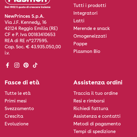
Tutti i prodotti
Integratori
NewPrinces S.p.A.
Latti
Via J.F. Kennedy, 16
Merende e snack
42124 Reggio Emilia (RE)
CF e P. Iva 00183410653
Omogeneizzati
REA di RE n°277595.
Pappe
Cap. Soc. € 43.935.050,00
Plasmon Bio
i.v.
Facebook
Instagram
Pinterest
TikTok
Fasce di età
Assistenza ordini
Tutte le età
Traccia il tuo ordine
Primi mesi
Resi e rimborsi
Svezzamento
Richiedi fattura
Crescita
Assistenza e contatti
Evoluzione
Metodi di pagamento
Tempi di spedizione