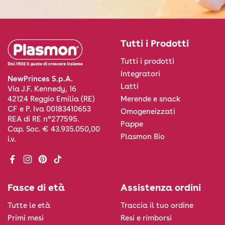
Tutti i Prodotti
Tutti i prodotti
Integratori
NewPrinces S.p.A.
Latti
Via J.F. Kennedy, 16
Merende e snack
42124 Reggio Emilia (RE)
CF e P. Iva 00183410653
Omogeneizzati
REA di RE n°277595.
Pappe
Cap. Soc. € 43.935.050,00
Plasmon Bio
i.v.
Facebook
Instagram
Pinterest
TikTok
Fasce di età
Assistenza ordini
Tutte le età
Traccia il tuo ordine
Primi mesi
Resi e rimborsi