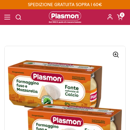
Passa ai contenuti
SPEDIZIONE GRATUITA SOPRA I 60€
Apri carre
0
Apri menu