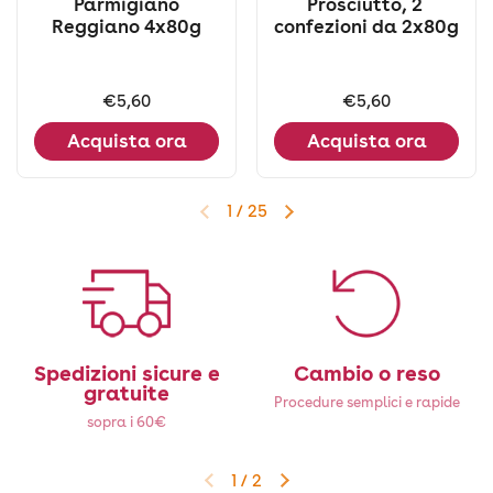
Parmigiano
Prosciutto, 2
Reggiano 4x80g
confezioni da 2x80g
Prezzo:
€5,60
Prezzo:
€5,60
Acquista ora
Acquista ora
1
/
25
Diapositiva precedente
Diapositiva successiva
Spedizioni sicure e
Cambio o reso
gratuite
Procedure semplici e rapide
sopra i 60€
1
/
2
Diapositiva precedente
Diapositiva successiva