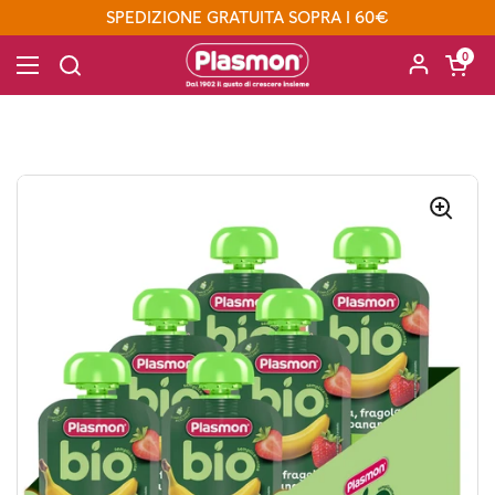
Passa ai contenuti
SPEDIZIONE GRATUITA SOPRA I 60€
Apri carre
0
Apri menu