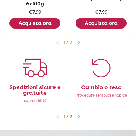
6x100g
Prezzo:
€7,99
Prezzo:
€7,99
Acquista ora
Acquista ora
1
/
2
Diapositiva precedente
Diapositiva successiva
Spedizioni sicure e
Cambio o reso
gratuite
Procedure semplici e rapide
sopra i 60€
1
/
2
Diapositiva precedente
Diapositiva successiva