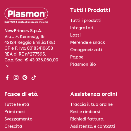
Tutti i Prodotti
Tutti i prodotti
Integratori
NewPrinces S.p.A.
Latti
Via J.F. Kennedy, 16
Merende e snack
42124 Reggio Emilia (RE)
CF e P. Iva 00183410653
Omogeneizzati
REA di RE n°277595.
Pappe
Cap. Soc. € 43.935.050,00
Plasmon Bio
i.v.
Facebook
Instagram
Pinterest
TikTok
Fasce di età
Assistenza ordini
Tutte le età
Traccia il tuo ordine
Primi mesi
Resi e rimborsi
Svezzamento
Richiedi fattura
Crescita
Assistenza e contatti