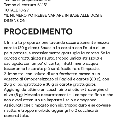
Tempo di cottura 6’-15’
TOTALE 18-27’
*IL NUMERO POTREBBE VARIARE IN BASE ALLE DOSI E
DIMENSIONI
PROCEDIMENTO
1. Inizia la preparazione lavando accuratamente mezza
carota (30 g circa). Sbuccia la carota con l’aiuto di un
pela patate, successivamente grattugia la carota. Se la
carota grattugiata risulta troppo umida strizzala e
asciugala con un po’ di carta, infatti meno acqua
lasceranno le carote più sarà facile fare l’impasto.
2. Impasto: con l’aiuto di una forchetta mescola un
vasetto di Omogeneizzato di Fagioli e carote (80 g), con
20 g di pangrattato e 30 g di carote grattugiate.
Aggiungi da ultimo un cucchiaino di olio extravergine di
oliva (5 g). Mescola accuratamente il composto fino a che
non avrai ottenuto un impasto liscio e omogeneo.
Assicurati che l’impasto non sia troppo duro e se dovesse
risultare troppo morbido aggiungi 1 o 2 cucchiai di
pangrattato.