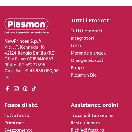
Tutti i Prodotti
Tutti i prodotti
Integratori
NewPrinces S.p.A.
Latti
Via J.F. Kennedy, 16
Merende e snack
42124 Reggio Emilia (RE)
CF e P. Iva 00183410653
Omogeneizzati
REA di RE n°277595.
Pappe
Cap. Soc. € 43.935.050,00
Plasmon Bio
i.v.
Facebook
Instagram
Pinterest
TikTok
Fasce di età
Assistenza ordini
Tutte le età
Traccia il tuo ordine
Primi mesi
Resi e rimborsi
Svezzamento
Richiedi fattura