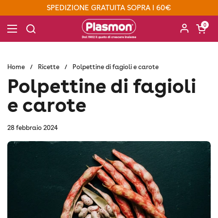
Passa ai contenuti
SPEDIZIONE GRATUITA SOPRA I 60€
Apri carre
0
Apri menu
Home
/
Ricette
/
Polpettine di fagioli e carote
Polpettine di fagioli
e carote
28 febbraio 2024