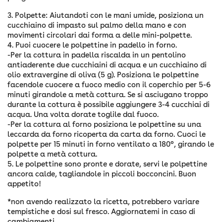
3. Polpette: Aiutandoti con le mani umide, posiziona un
cucchiaino di impasto sul palmo della mano e con
movimenti circolari dai forma a delle mini-polpette.
4. Puoi cuocere le polpettine in padello in forno.
-Per la cottura in padella riscalda in un pentolino
antiaderente due cucchiaini di acqua e un cucchiaino di
olio extravergine di oliva (5 g). Posiziona le polpettine
facendole cuocere a fuoco medio con il coperchio per 5-6
minuti girandole a metà cottura. Se si asciugano troppo
durante la cottura è possibile aggiungere 3-4 cucchiai di
acqua. Una volta dorate toglile dal fuoco.
-Per la cottura al forno posiziona le polpettine su una
leccarda da forno ricoperta da carta da forno. Cuoci le
polpette per 15 minuti in forno ventilato a 180°, girando le
polpette a metà cottura.
5. Le polpettine sono pronte e dorate, servi le polpettine
ancora calde, tagliandole in piccoli bocconcini. Buon
appetito!
*non avendo realizzato la ricetta, potrebbero variare
tempistiche e dosi sul fresco. Aggiornatemi in caso di
cambiamenti