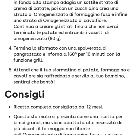
in fondo allo stampo adagia un sottile strato di
crema di patate, poi con un cucchiaino crea uno
strato di Omogeneizzato di formaggino fuso e infine
uno strato di Omogeneizzato di cavolfiore.
Continua a creare gli strati fino a che non avrai
terminato le patate ed entrambi i vasetti di
omogeneizzato (80 g).
Termina lo sformato con una spolverata di
pangrattato e inforna a 160° per 10 minuti con la
funzione grill.
Attendi che il tuo sformatino di patate, formaggino e
cavolfiore sia raffreddato e servilo al tuo bambino,
sentirai che bontà!
Consigli
Ricetta completa consigliata dai 12 mesi.
Questa sformato si presenta come una ricetta per
bimbi grandi, ma viene adattata alle necessità dei
più piccoli: il formaggio non filante
dell’Omogeneizzato di formaggino fuso si unisce a