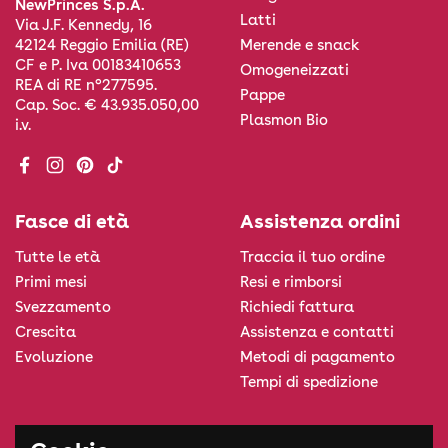
NewPrinces S.p.A.
Latti
Via J.F. Kennedy, 16
Merende e snack
42124 Reggio Emilia (RE)
CF e P. Iva 00183410653
Omogeneizzati
REA di RE n°277595.
Pappe
Cap. Soc. € 43.935.050,00
Plasmon Bio
i.v.
Facebook
Instagram
Pinterest
TikTok
Fasce di età
Assistenza ordini
Tutte le età
Traccia il tuo ordine
Primi mesi
Resi e rimborsi
Svezzamento
Richiedi fattura
Crescita
Assistenza e contatti
Evoluzione
Metodi di pagamento
Tempi di spedizione
Informazioni legali