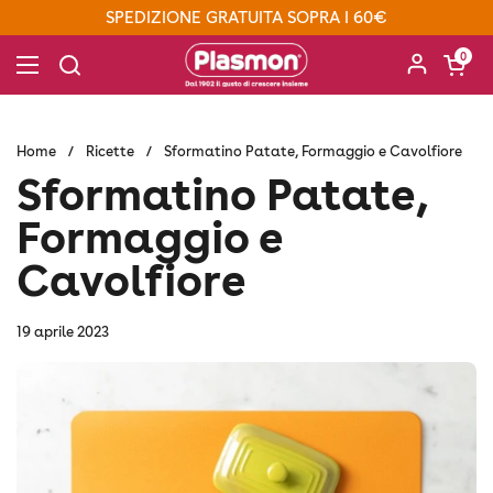
Passa ai contenuti
SPEDIZIONE GRATUITA SOPRA I 60€
Apri carre
0
Apri menu
Home
/
Ricette
/
Sformatino Patate, Formaggio e Cavolfiore
Sformatino Patate,
Formaggio e
Cavolfiore
19 aprile 2023