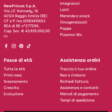
Integratori
NewPrinces S.p.A.
Latti
Via J.F. Kennedy, 16
Merende e snack
42124 Reggio Emilia (RE)
CF e P. Iva 00183410653
Omogeneizzati
REA di RE n°277595.
Pappe
Cap. Soc. € 43.935.050,00
Plasmon Bio
i.v.
Facebook
Instagram
Pinterest
TikTok
Fasce di età
Assistenza ordini
Tutte le età
Traccia il tuo ordine
Primi mesi
Resi e rimborsi
Svezzamento
Richiedi fattura
Crescita
Assistenza e contatti
Evoluzione
Metodi di pagamento
Tempi di spedizione