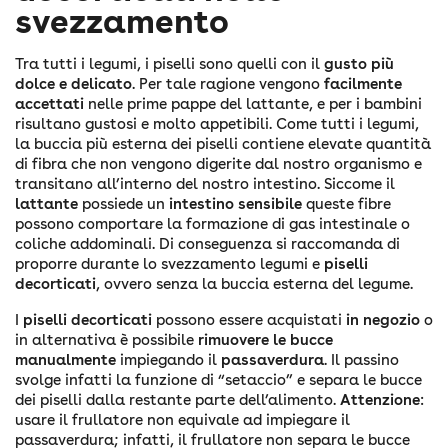
svezzamento
Tra tutti i legumi, i piselli sono quelli con il
gusto più
dolce e delicato
. Per tale ragione vengono
facilmente
accettati
nelle prime pappe del lattante, e per i bambini
risultano gustosi e molto appetibili. Come tutti i legumi,
la buccia più esterna dei piselli contiene elevate quantità
di fibra che non vengono digerite dal nostro organismo e
transitano all’interno del nostro intestino. Siccome il
lattante
possiede un
intestino sensibile
queste fibre
possono comportare la formazione di gas intestinale o
coliche addominali. Di conseguenza si raccomanda di
proporre durante lo svezzamento legumi e
piselli
decorticati
, ovvero senza la buccia esterna del legume.
I
piselli decorticati
possono essere acquistati
in negozio
o
in alternativa è possibile
rimuovere le bucce
manualmente
impiegando il
passaverdura
. Il passino
svolge infatti la funzione di “setaccio” e separa le bucce
dei piselli dalla restante parte dell’alimento.
Attenzione
:
usare il frullatore non equivale ad impiegare il
passaverdura; infatti, il frullatore non separa le bucce