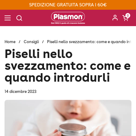
Passa ai contenuti
SPEDIZIONE GRATUITA SOPRA I 60€
Apri carre
0
Apri menu
Home
/
Consigli
/
Piselli nello svezzamento: come e quando intro
Piselli nello
svezzamento: come e
quando introdurli
14 dicembre 2023