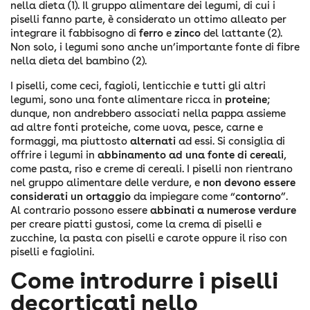
nella dieta (1). Il gruppo alimentare dei legumi, di cui i
piselli fanno parte, è considerato un ottimo alleato per
integrare il fabbisogno di
ferro
e
zinco
del lattante (2).
Non solo, i legumi sono anche un’importante fonte di fibre
nella dieta del bambino (2).
I piselli, come ceci, fagioli, lenticchie e tutti gli altri
legumi, sono una fonte alimentare ricca in
proteine
;
dunque, non andrebbero associati nella pappa assieme
ad altre fonti proteiche, come uova, pesce, carne e
formaggi, ma piuttosto
alternati
ad essi. Si consiglia di
offrire i legumi in
abbinamento ad una fonte di cereali
,
come pasta, riso e creme di cereali. I piselli non rientrano
nel gruppo alimentare delle verdure, e
non devono essere
considerati un ortaggio
da impiegare come “
contorno
”.
Al contrario possono essere
abbinati a numerose verdure
per creare piatti gustosi, come la crema di piselli e
zucchine, la pasta con piselli e carote oppure il riso con
piselli e fagiolini.
Come introdurre i piselli
decorticati nello