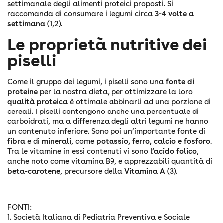
settimanale degli alimenti proteici proposti. Si
raccomanda di consumare i legumi circa
3-4 volte a
settimana
(1,2).
Le proprietà nutritive dei
piselli
Come il gruppo dei legumi, i piselli sono una
fonte di
proteine
per la nostra dieta, per ottimizzare la loro
qualità proteica
è ottimale abbinarli ad una porzione di
cereali. I piselli contengono anche una percentuale di
carboidrati, ma a differenza degli altri legumi ne hanno
un contenuto inferiore. Sono poi un’importante fonte di
fibra
e di
minerali
, come
potassio, ferro, calcio e fosforo
.
Tra le vitamine in essi contenuti vi sono
l’acido folico
,
anche noto come vitamina B9, e apprezzabili quantità di
beta-carotene
, precursore della
Vitamina A
(3).
FONTI:
1. Società Italiana di Pediatria Preventiva e Sociale